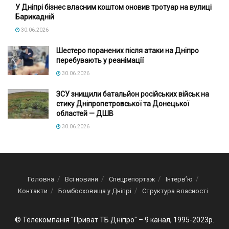
У Дніпрі бізнес власним коштом оновив тротуар на вулиці
Барикадній
30.06.2026
Шестеро поранених після атаки на Дніпро
перебувають у реанімації
30.06.2026
ЗСУ знищили батальйон російських військ на
стику Дніпропетровської та Донецької
областей — ДШВ
30.06.2026
Головна
Всі новини
Спецрепортаж
Інтерв’ю
Контакти
Бомбосховища у Дніпрі
Структура власності
© Телекомпанія "Приват ТБ Дніпро" – 9 канал, 1995-2023р.