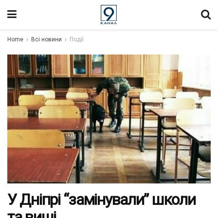
Home
Всі новини
Події
У Дніпрі “замінували” школи
та виші