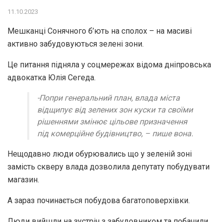
11.10.2023
Мешканці Сонячного б’ють на сполох – на масиві
активно забудовуються зелені зони.
Це питання підняла у соцмережах відома дніпровська
адвокатка Юлія Сегеда.
-Попри генеральний план, влада міста
відщипує від зелених зон куски та своїми
рішеннями змінює цільове призначення
під комерційне будівництво, – пише вона.
Нещодавно люди обурювались що у зеленій зоні
замість скверу влада дозволила депутату побудувати
магазин.
А зараз починається побудова багатоповерхівки.
Люди вийшли на зустріч з забудовником та побачили