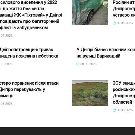
 силового виселення у 2022
Росіяни а
і до життя без світла.
Дніпропет
канці ЖК «Піхтовий» у Дніпрі
четверо л
повідають про багаторічний
30.06.2026
флікт із забудовником
.07.2026
Дніпропетровщині триває
У Дніпрі бізнес власним ко
вищена пожежна небезпека
на вулиці Барикадній
.06.2026
30.06.2026
теро поранених після атаки
ЗСУ знищи
Дніпро перебувають у
російських
німації
Дніпропет
областей
.06.2026
30.06.2026