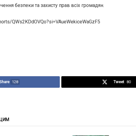
ення безпеки та захисту прав всіх громадян.
m/shorts/QWs2KDdOVQo?si=VAueWekiceWaGzF5
Share
128
Tweet
80
 ЦИМ