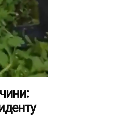
вчини:
циденту