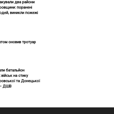
такували два райони
ровщини: поранені
юдей, виникли пожежі
штом оновив тротуар
ли батальйон
 військ на стику
ровської та Донецької
 — ДШВ