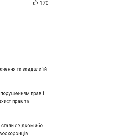
170
ачення та завдали їй
 порушенням прав і
ахист прав та
 стали свідком або
авоохоронців