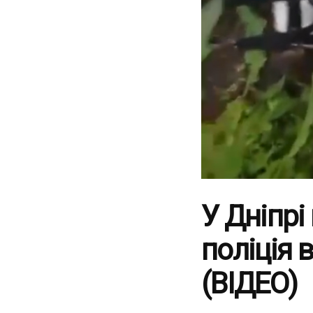
У Дніпрі
поліція 
(ВІДЕО)