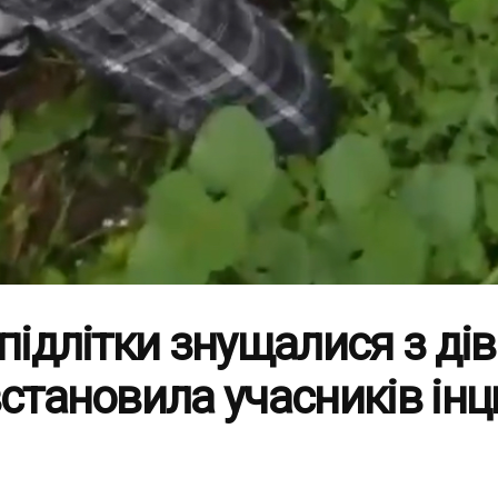
 підлітки знущалися з ді
встановила учасників ін