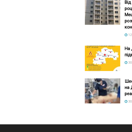
Від
роц
Меш
роз
кон
12
На 
під
30
Шес
на 
реа
30