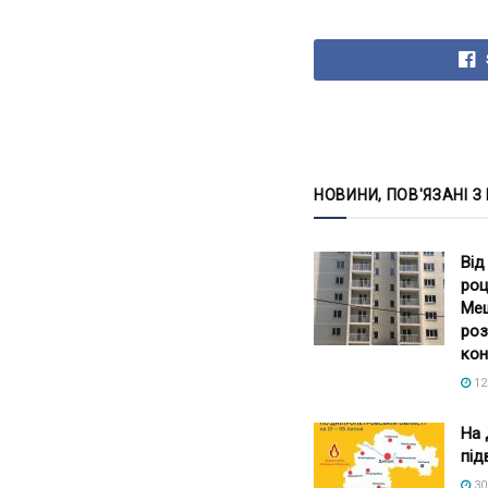
НОВИНИ, ПОВ'ЯЗАНІ З
Від
роц
Меш
роз
кон
12
На 
під
30