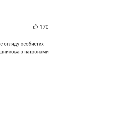
170
ас огляду особистих
лашникова з патронами