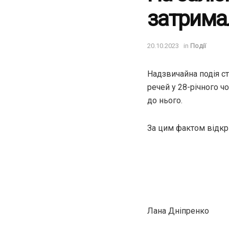
затрима
20.10.2023
in
Події
Надзвичайна подія ст
речей у 28-річного ч
до нього.
За цим фактом відкр
Лана Дніпренко