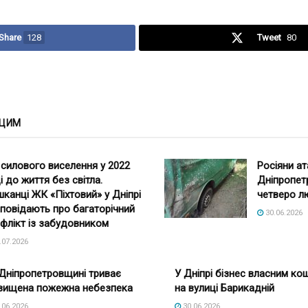
Share
128
Tweet
80
 ЦИМ
 силового виселення у 2022
Росіяни а
і до життя без світла.
Дніпропет
канці ЖК «Піхтовий» у Дніпрі
четверо л
повідають про багаторічний
30.06.2026
флікт із забудовником
.07.2026
Дніпропетровщині триває
У Дніпрі бізнес власним ко
вищена пожежна небезпека
на вулиці Барикадній
.06.2026
30.06.2026