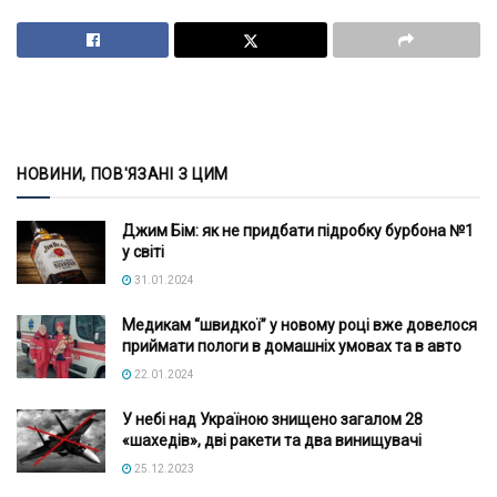
НОВИНИ, ПОВ'ЯЗАНІ З ЦИМ
Джим Бім: як не придбати підробку бурбона №1
у світі
31.01.2024
Медикам “швидкої” у новому році вже довелося
приймати пологи в домашніх умовах та в авто
22.01.2024
У небі над Україною знищено загалом 28
«шахедів», дві ракети та два винищувачі
25.12.2023