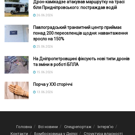
Дрон-камікадзе атакував маршрутку на трасі
біля Придніпровського: постраждав водій
26.06.2026
Павлоградський транзитний центр приймає
понад 200 переселенців щодня: навантаження
зросло на 150%
25.06.2026
На Дніпропетровщині фіксують нові типи дронів
та зміни в роботі БПЛА
15.06.2026
Порча у XXI сторіччі
13.06.2026
Головна
Всі новини
Спецрепортаж
Інтерв’ю
Контакти
Бомбосховища у Дніпрі
Структура власності