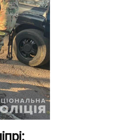
іпрі: