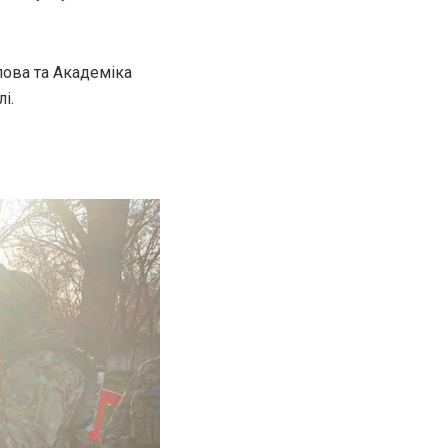
лова та Академіка
і.