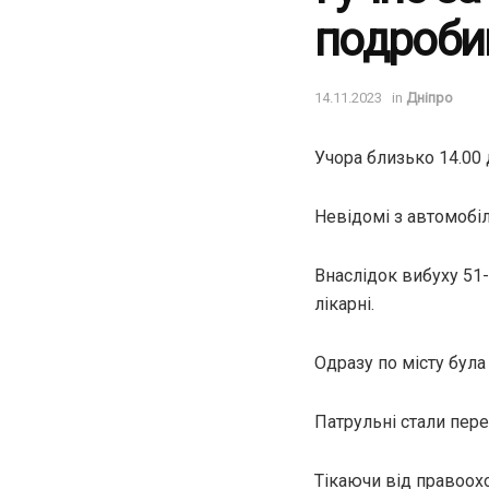
подробиц
14.11.2023
in
Дніпро
Учора близько 14.00 
Невідомі з автомобіл
Внаслідок вибуху 51-
лікарні.
Одразу по місту була
Патрульні стали пер
Тікаючи від правоохо