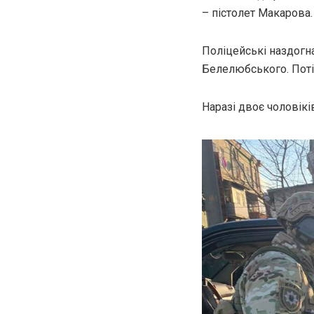
– пістолет Макарова.
Поліцейські наздогна
Белелюбського. Поті
Наразі двоє чоловіків