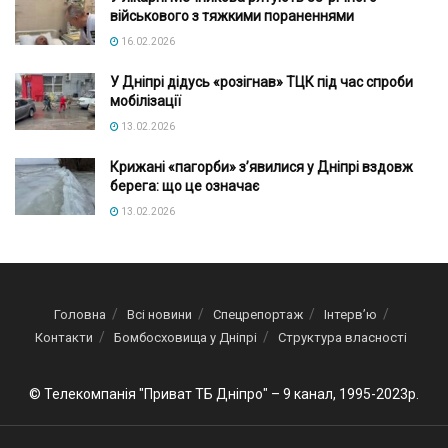
військового з тяжкими пораненнями
16.02.2026
У Дніпрі дідусь «розігнав» ТЦК під час спроби
мобілізації
13.02.2026
Крижані «пагорби» з’явилися у Дніпрі вздовж
берега: що це означає
13.02.2026
Головна
Всі новини
Спецрепортаж
Інтерв’ю
Контакти
Бомбосховища у Дніпрі
Структура власності
© Телекомпанія "Приват ТБ Дніпро" – 9 канал, 1995-2023р.