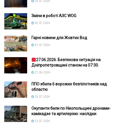
03.07.2026
Зміни в роботі АЗС WOG
02.07.2026
Гарні новини для Жовтих Вод
01.07.2026
27.06.2026. Безпекова ситуація на
Дніпропетровщині станом на 07:30.
27.06.2026
ППО збила 6 ворожих безпілотників над
областю
29.07.2024
Окупанти били по Нікопольщині дронами-
камікадзе та артилерією: наслідки
22.07.2024