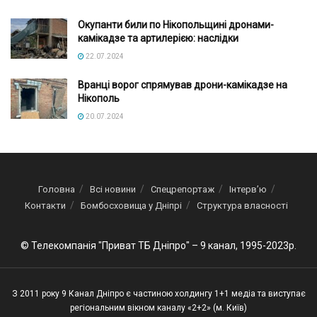
Окупанти били по Нікопольщині дронами-
камікадзе та артилерією: наслідки
22.07.2024
Вранці ворог спрямував дрони-камікадзе на
Нікополь
20.07.2024
Головна
Всі новини
Спецрепортаж
Інтерв’ю
Контакти
Бомбосховища у Дніпрі
Структура власності
© Телекомпанія "Приват ТБ Дніпро" – 9 канал, 1995-2023р.
З 2011 року 9 Канал Дніпро є частиною холдингу 1+1 медіа та виступає
регіональним вікном каналу «2+2» (м. Київ)