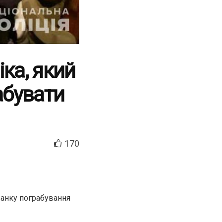
ка, який
абувати
170
банку пограбування