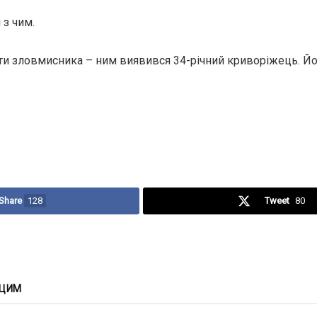
 з чим.
йти зловмисника – ним виявився 34-річний криворіжець. Йо
Share
128
Tweet
80
 ЦИМ