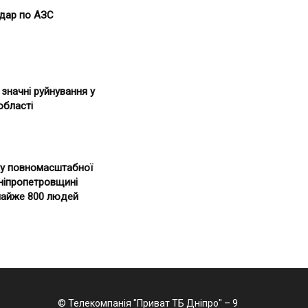
дар по АЗС
значні руйнування у
області
ку повномасштабної
Дніпропетровщині
майже 800 людей
© Телекомпанія "Приват ТБ Дніпро" – 9