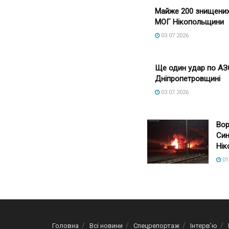
Майже 200 знищених 
МОГ Нікопольщини
03.07.2026
Ще один удар по АЗС
Дніпропетровщині
03.07.2026
Вор
Син
Нік
01
Головна
Всі новини
Спецрепортаж
Інтерв’ю