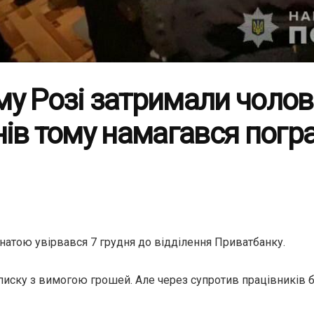
у Розі затримали чолові
нів тому намагався погр
анатою увірвався 7 грудня до відділення Приватбанку.
аписку з вимогою грошей. Але через супротив працівників 