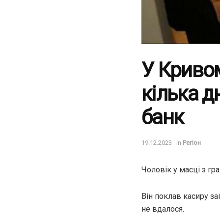
У Кривом
кілька д
банк
19.12.2023
in
Регіон
Чоловік у масці з гр
Він поклав касиру з
не вдалося.