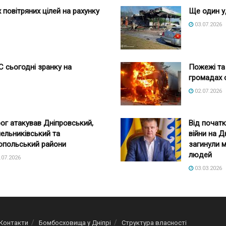
повітряних цілей на рахунку
Ще один у
03.07.2026
 сьогодні зранку на
Пожежі та 
громадах 
02.07.2026
ог атакував Дніпровський,
Від почат
ельниківський та
війни на 
опольський райони
загинули 
людей
.07.2026
03.03.2026
Контакти
Бомбосховища у Дніпрі
Структура власності