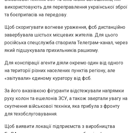
використовують для переправлення української зброї
та боєприпасів на передову.
Щоб скоригувати вогневе ураження, фсб дистанційно
завербувала шістьох місцевих жителів. Для цього
російська спецслужба створила Телеграм-канал, через
який підшукувала прихильників рашизму.
Для конспірації агенти діяли окремо один від одного
на території різних населених пунктів регіону, але
«звітували» єдиному куратору від фсб.
За його вказівкою фігуранти відстежували напрямки
руху колон та ешелонів ЗСУ, а також звертали увагу на
скупчення військової техніки, яка прибула з фронту
для техобслуговування.
Щоб виявити локації підприємств з виробництва