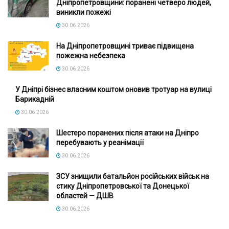
Дніпропетровщини: поранені четверо людей,
виникли пожежі
30.06.2026
На Дніпропетровщині триває підвищена
пожежна небезпека
30.06.2026
У Дніпрі бізнес власним коштом оновив тротуар на вулиці
Барикадній
30.06.2026
Шестеро поранених після атаки на Дніпро
перебувають у реанімації
30.06.2026
ЗСУ знищили батальйон російських військ на
стику Дніпропетровської та Донецької
областей — ДШВ
30.06.2026