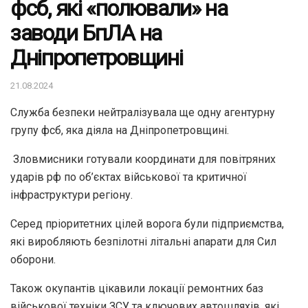
фсб, які «полювали» на
заводи БпЛА на
Дніпропетровщині
21.08.2024
Служба безпеки нейтралізувала ще одну агентурну
групу фсб, яка діяла на Дніпропетровщині.
Зловмисники готували координати для повітряних
ударів рф по об’єктах військової та критичної
інфраструктури регіону.
Серед пріоритетних цілей ворога були підприємства,
які виробляють безпілотні літальні апарати для Сил
оборони.
Також окупантів цікавили локації ремонтних баз
військової техніки ЗСУ та ключових автошляхів, які