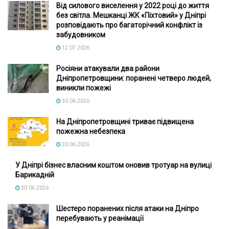
Від силового виселення у 2022 році до життя
без світла. Мешканці ЖК «Піхтовий» у Дніпрі
розповідають про багаторічний конфлікт із
забудовником
12.07.2026
Росіяни атакували два райони
Дніпропетровщини: поранені четверо людей,
виникли пожежі
30.06.2026
На Дніпропетровщині триває підвищена
пожежна небезпека
30.06.2026
У Дніпрі бізнес власним коштом оновив тротуар на вулиці
Барикадній
30.06.2026
Шестеро поранених після атаки на Дніпро
перебувають у реанімації