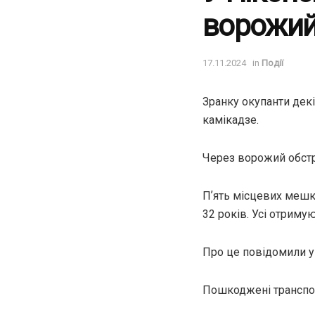
ворожий
17.11.2024
in
Події
Зранку окупанти дек
камікадзе.
Через ворожий обстрі
Пʼять місцевих мешка
32 років. Усі отриму
Про це повідомили у
Пошкоджені транспорт