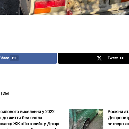
Share
128
Tweet
80
 ЦИМ
 силового виселення у 2022
Росіяни а
і до життя без світла.
Дніпропет
канці ЖК «Піхтовий» у Дніпрі
четверо л