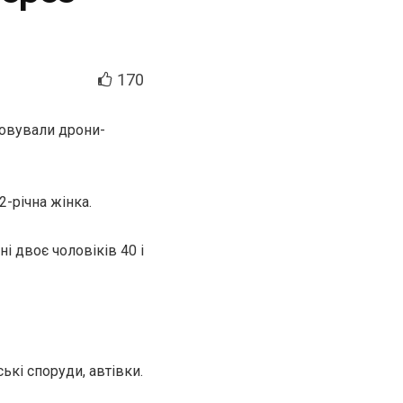
170
ровували дрони-
2-річна жінка.
і двоє чоловіків 40 і
кі споруди, автівки.