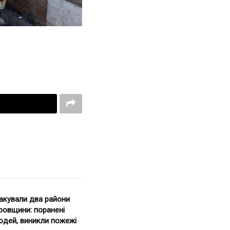
такували два райони
ровщини: поранені
юдей, виникли пожежі