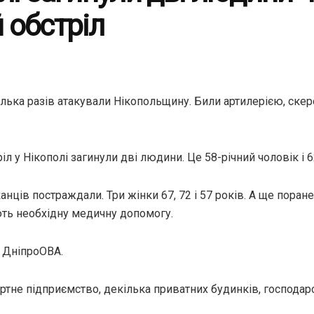
 обстріл
ілька разів атакували Нікопольщину. Били артилерією, ске
л у Нікополі загинули дві людини. Це 58-річний чоловік і 6
нців постраждали. Три жінки 67, 72 і 57 років. А ще поранен
ють необхідну медичну допомогу.
 ДніпроОВА.
не підприємство, декілька приватних будинків, господарсь