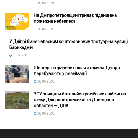
30.06.2026
На Дніпропетровщині триває підвищена
пожежна небезпека
30.06.2026
У Дніпрі бізнес власним коштом оновив тротуар на вулиці
Барикадній
30.06.2026
Шестеро поранених після атаки на Дніпро
перебувають у реанімації
30.06.2026
ЗСУ знищили батальйон російських військ на
стику Дніпропетровської та Донецької
областей — ДШВ
30.06.2026