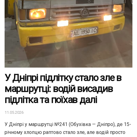
У Дніпрі підлітку стало зле в
маршрутці: водій висадив
підлітка та поїхав далі
11.05.2026
У Дніпрі у маршрутці №241 (Обухівка — Дніпро), де 15-
річному хлопцю раптово стало зле, але водій просто