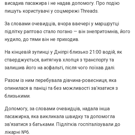
висадив пасажира і не надав допомогу. Про подію
пишуть користувачі у соцмережі Threads.
За словами очевидців, вчора ввечері у маршрутці
підлітку раптово стало погано — він знепритомнів, його
нудило, до тями він не приходив.
На кінцевій зупинці у Дніпрі близько 21:00 водій, як
стверджується, витягнув хлопця з транспорту та
залишив його на асфальті, після чого поїхав далі.
Разом із ним перебувала дівчина-ровесниця, яка
опинилася в паніці та без можливості зв’язатися з
близькими.
Допомогу, за словами очевидців, надала інша
пасажирка, яка викликала швидку та допомогла
зв’язатися з батьками. Підлітків госпіталізували до
лікарні №6.