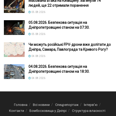
Масована атака на Київщину: загинули 14
людей, ще 22 отримали поранення
05.08.2026
05.08.2026. Безпекова ситуація на
Дніпропетровщині станом на 07:30.
05.08.2026
Чи можуть російські FPV-дрони вже долітати до
Дніпра, Самара, Павлограда та Кривого Рогу?
04.08.2026
04.08.2026. Безпекова ситуація на
Дніпропетровщині станом на 18:30.
04.08.2026
Головна
Всі новини
Спецрепортаж
Інтерв’ю
Контакти
Бомбосховища у Дніпрі
Структура власності