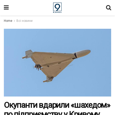
Home
Всі новини
Окупанти вдарили «шахедом»
по підприємству у Кривому