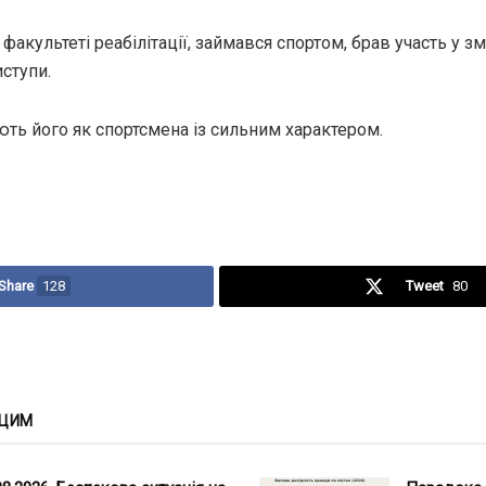
факультеті реабілітації, займався спортом, брав участь у з
ступи.
ють його як спортсмена із сильним характером.
Share
128
Tweet
80
 ЦИМ