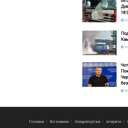
06.
Дні
18:
06
Под
Кам
06
Чот
Пок
Чер
без
06
Головна
Всі новини
Спецрепортаж
Інтерв’ю