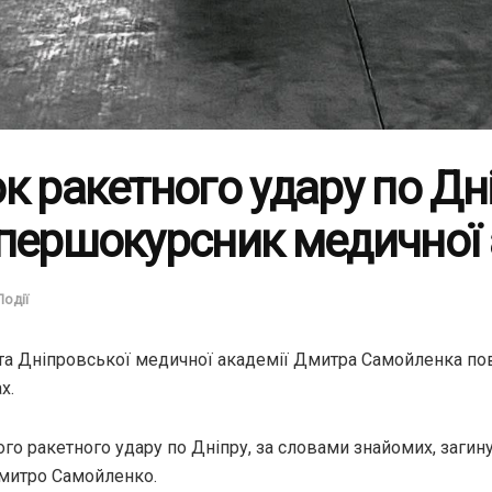
к ракетного удару по Дн
першокурсник медичної 
Події
та Дніпровської медичної академії Дмитра Самойленка по
х.
го ракетного удару по Дніпру, за словами знайомих, заги
митро Самойленко.