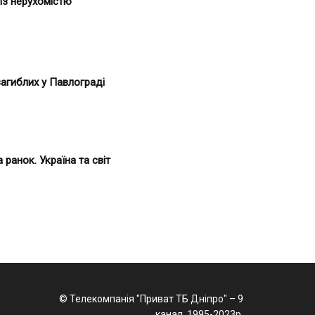
із нерухомістю
загиблих у Павлограді
 ранок. Україна та світ
© Телекомпанія "Приват ТБ Дніпро" – 9
канал, 1995-2023р.