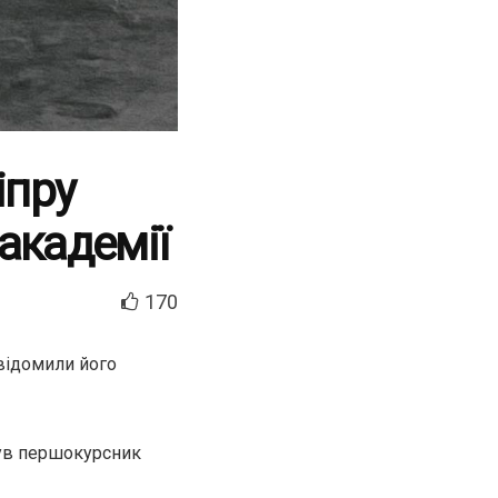
іпру
академії
170
відомили його
нув першокурсник