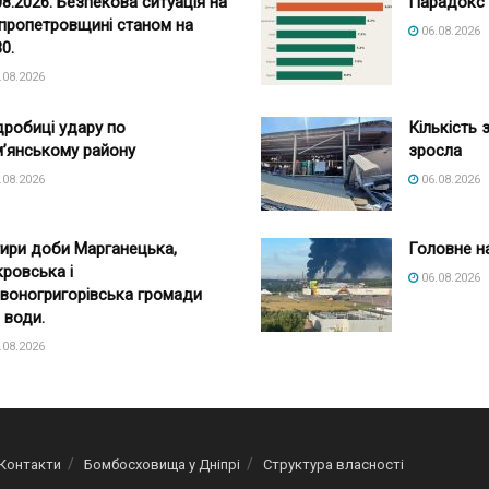
08.2026. Безпекова ситуація на
Парадокс 
пропетровщині станом на
06.08.2026
30.
.08.2026
робиці удару по
Кількість 
’янському району
зросла
.08.2026
06.08.2026
ири доби Марганецька,
Головне на
ровська і
06.08.2026
воногригорівська громади
 води.
.08.2026
Контакти
Бомбосховища у Дніпрі
Структура власності