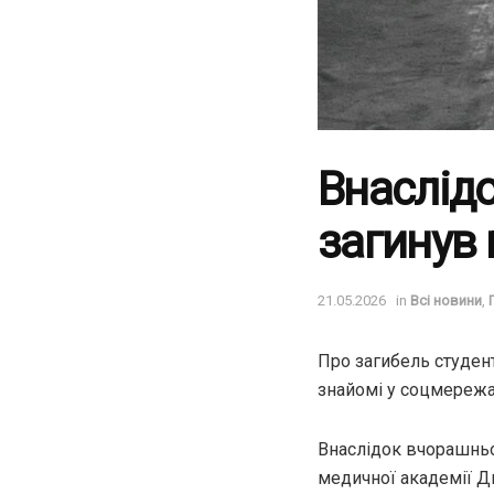
Внаслідо
загинув 
21.05.2026
in
Всі новини
,
Про загибель студен
знайомі у соцмережа
Внаслідок вчорашньо
медичної академії Д