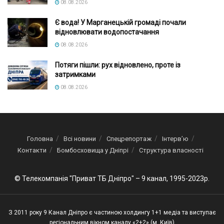
08.08.2026
Є вода! У Марганецькій громаді почали
відновлювати водопостачання
08.08.2026
Потяги пішли: рух відновлено, проте із
затримками
08.08.2026
Головна
Всі новини
Спецрепортаж
Інтерв’ю
Контакти
Бомбосховища у Дніпрі
Структура власності
© Телекомпанія "Приват ТБ Дніпро" – 9 канал, 1995-2023р.
З 2011 року 9 Канал Дніпро є частиною холдингу 1+1 медіа та виступає
регіональним вікном каналу «2+2» (м. Київ)