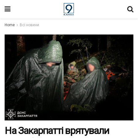
Home
Всі новини
На Закарпатті врятували