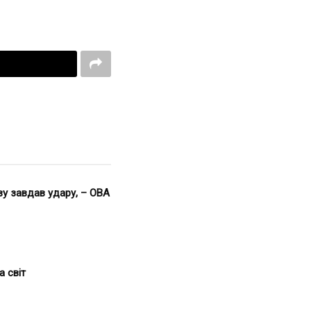
ву завдав удару, – ОВА
а світ