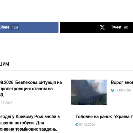
Share
128
Tweet
80
 ЦИМ
08.2026. Безпекова ситуація на
Ворог зно
пропетровщині станом на
07.08.2026
30.
.08.2026
годні у Кривому Розі зняли з
Головне на ранок. Україна т
шрутів автобуси. Для
07.08.2026
онання термінових завдань,