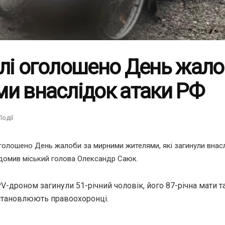
лі оголошено День жало
ми внаслідок атаки РФ
Події
оголошено День жалоби за мирними жителями, які загинули внасл
ідомив міський голова Олександр Саюк.
PV-дроном загинули 51-річний чоловік, його 87-річна мати т
встановлюють правоохоронці.