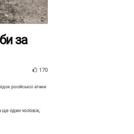
би за
170
ідок російської атаки
а ще один чоловік,