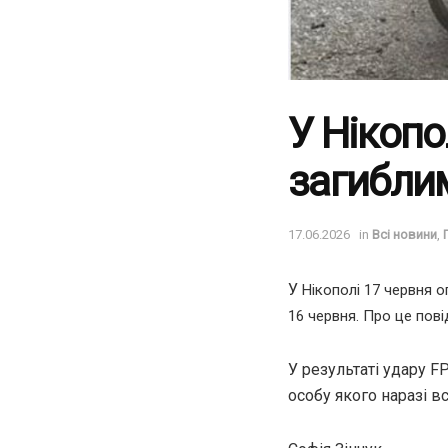
У Нікопо
загибли
17.06.2026
in
Всі новини
,
У
Нікополі 17 червня 
16 червня. Про це пов
У результаті удару F
особу якого наразі 