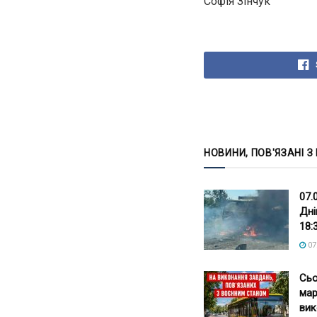
Софія Зінчук
НОВИНИ, ПОВ'ЯЗАНІ З
07.
Дні
18:
07
Сьо
мар
вик