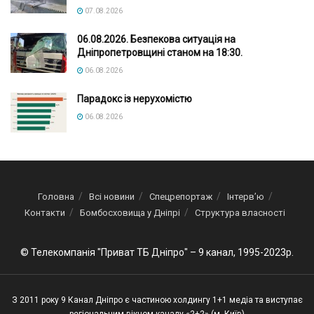
07.08.2026
06.08.2026. Безпекова ситуація на
Дніпропетровщині станом на 18:30.
06.08.2026
Парадокс із нерухомістю
06.08.2026
Головна
Всі новини
Спецрепортаж
Інтерв’ю
Контакти
Бомбосховища у Дніпрі
Структура власності
© Телекомпанія "Приват ТБ Дніпро" – 9 канал, 1995-2023р.
З 2011 року 9 Канал Дніпро є частиною холдингу 1+1 медіа та виступає
регіональним вікном каналу «2+2» (м. Київ)