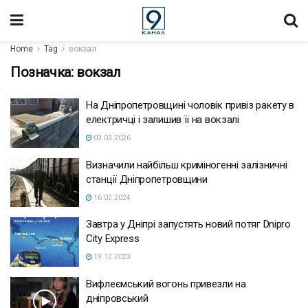
Home
Tag
вокзал
Позначка:
вокзал
На Дніпропетровщині чоловік привіз ракету в
електричці і залишив її на вокзалі
03.03.2026
Визначили найбільш криміногенні залізничні
станції Дніпропетровщини
16.02.2024
Завтра у Дніпрі запустять новий потяг Dnipro
City Express
19.12.2023
Вифлеємський вогонь привезли на
дніпровський