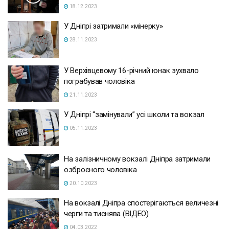
18.12.2023
У Дніпрі затримали «мінерку»
28.11.2023
У Верхівцевому 16-річний юнак зухвало
пограбував чоловіка
21.11.2023
У Дніпрі “замінували” усі школи та вокзал
05.11.2023
На залізничному вокзалі Дніпра затримали
озброєного чоловіка
20.10.2023
На вокзалі Дніпра спостерігаються величезні
черги та тиснява (ВІДЕО)
04.03.2022