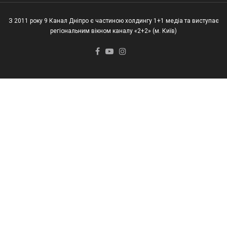
З 2011 року 9 Канал Дніпро є частиною холдингу 1+1 медіа та виступає
регіональним вікном каналу «2+2» (м. Київ)