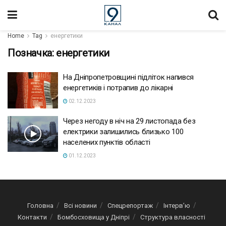
Home
Tag
енергетики
Позначка:
енергетики
На Дніпропетровщині підліток напився
енергетиків і потрапив до лікарні
02.12.2023
Через негоду в ніч на 29 листопада без
електрики залишились близько 100
населених пунктів області
01.12.2023
Головна
Всі новини
Спецрепортаж
Інтерв’ю
Контакти
Бомбосховища у Дніпрі
Структура власності