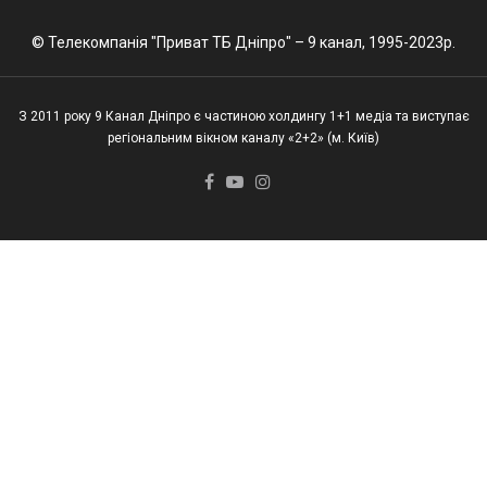
© Телекомпанія "Приват ТБ Дніпро" – 9 канал, 1995-2023р.
З 2011 року 9 Канал Дніпро є частиною холдингу 1+1 медіа та виступає
регіональним вікном каналу «2+2» (м. Київ)