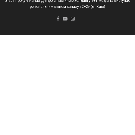
З 2011 року 9 Канал Дніпро є частиною холдингу 1+1 медіа та виступає
регіональним вікном каналу «2+2» (м. Київ)