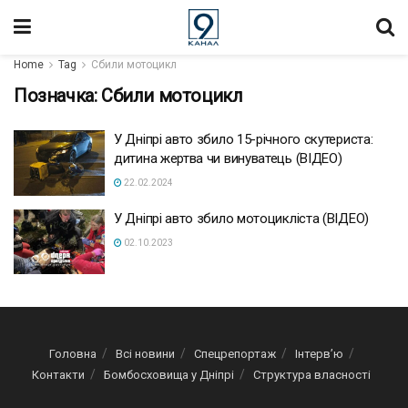
Home
Tag
Сбили мотоцикл
Позначка:
Сбили мотоцикл
У Дніпрі авто збило 15-річного скутериста:
дитина жертва чи винуватець (ВІДЕО)
22.02.2024
У Дніпрі авто збило мотоцикліста (ВІДЕО)
02.10.2023
Головна
Всі новини
Спецрепортаж
Інтерв’ю
Контакти
Бомбосховища у Дніпрі
Структура власності