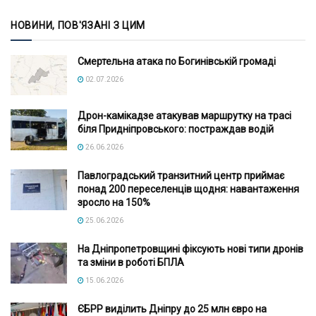
НОВИНИ, ПОВ'ЯЗАНІ З ЦИМ
Смертельна атака по Богинівській громаді
02.07.2026
Дрон-камікадзе атакував маршрутку на трасі
біля Придніпровського: постраждав водій
26.06.2026
Павлоградський транзитний центр приймає
понад 200 переселенців щодня: навантаження
зросло на 150%
25.06.2026
На Дніпропетровщині фіксують нові типи дронів
та зміни в роботі БПЛА
15.06.2026
ЄБРР виділить Дніпру до 25 млн євро на