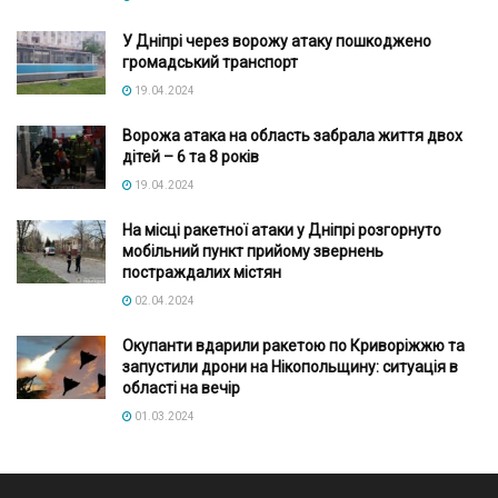
У Дніпрі через ворожу атаку пошкоджено
громадський транспорт
19.04.2024
Ворожа атака на область забрала життя двох
дітей – 6 та 8 років
19.04.2024
На місці ракетної атаки у Дніпрі розгорнуто
мобільний пункт прийому звернень
постраждалих містян
02.04.2024
Окупанти вдарили ракетою по Криворіжжю та
запустили дрони на Нікопольщину: ситуація в
області на вечір
01.03.2024