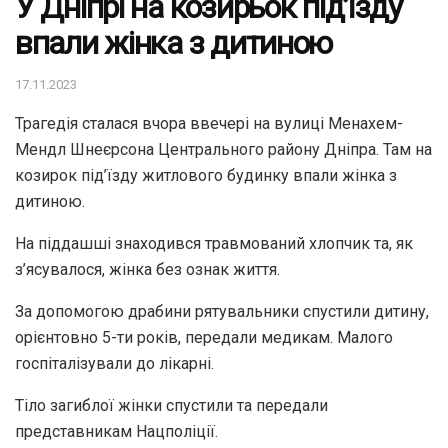
У Дніпрі на козирьок під’їзду
впали жінка з дитиною
17.11.2023
Трагедія сталася вчора ввечері на вулиці Менахем-
Мендл Шнеєрсона Центрального району Дніпра. Там на
козирок під’їзду житлового будинку впали жінка з
дитиною.
На піддашші знаходився травмований хлопчик та, як
з’ясувалося, жінка без ознак життя.
За допомогою драбини рятувальники спустили дитину,
орієнтовно 5-ти років, передали медикам. Малого
госпіталізували до лікарні.
Тіло загиблої жінки спустили та передали
представникам Нацполіції.