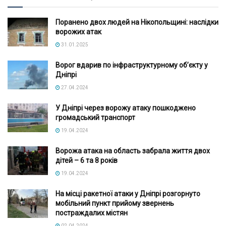
Поранено двох людей на Нікопольщині: наслідки
ворожих атак
31.01.2025
Ворог вдарив по інфраструктурному об’єкту у
Дніпрі
27.04.2024
У Дніпрі через ворожу атаку пошкоджено
громадський транспорт
19.04.2024
Ворожа атака на область забрала життя двох
дітей – 6 та 8 років
19.04.2024
На місці ракетної атаки у Дніпрі розгорнуто
мобільний пункт прийому звернень
постраждалих містян
02.04.2024