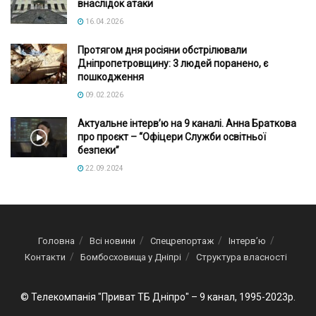
внаслідок атаки
16.04.2026
Протягом дня росіяни обстрілювали
Дніпропетровщину: 3 людей поранено, є
пошкодження
09.02.2026
Актуальне інтервʼю на 9 каналі. Анна Браткова
про проєкт – “Офіцери Служби освітньої
безпеки”
22.09.2024
Головна
Всі новини
Спецрепортаж
Інтерв’ю
Контакти
Бомбосховища у Дніпрі
Структура власності
© Телекомпанія "Приват ТБ Дніпро" – 9 канал, 1995-2023р.