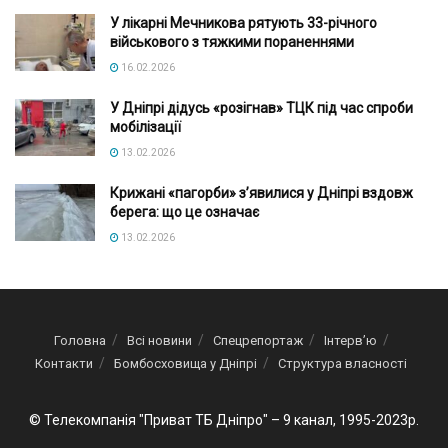
У лікарні Мечникова рятують 33-річного
військового з тяжкими пораненнями
16.02.2026
У Дніпрі дідусь «розігнав» ТЦК під час спроби
мобілізації
13.02.2026
Крижані «пагорби» з’явилися у Дніпрі вздовж
берега: що це означає
13.02.2026
Головна
Всі новини
Спецрепортаж
Інтерв’ю
Контакти
Бомбосховища у Дніпрі
Структура власності
© Телекомпанія "Приват ТБ Дніпро" – 9 канал, 1995-2023р.