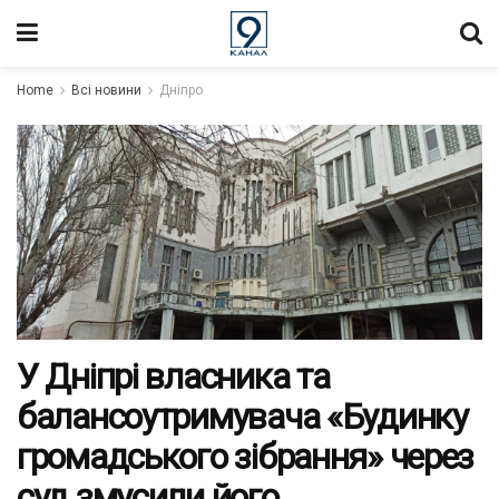
Home
Всі новини
Дніпро
У Дніпрі власника та
балансоутримувача «Будинку
громадського зібрання» через
суд змусили його