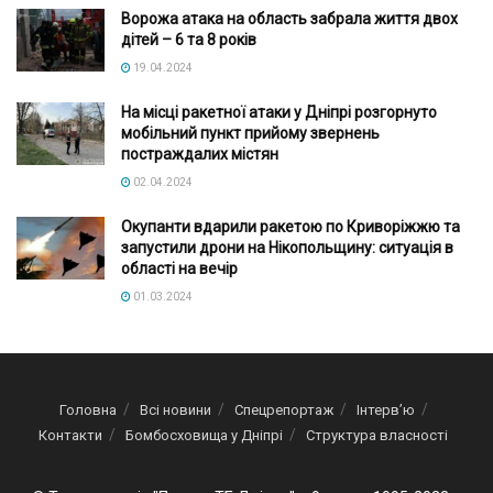
Ворожа атака на область забрала життя двох
дітей – 6 та 8 років
19.04.2024
На місці ракетної атаки у Дніпрі розгорнуто
мобільний пункт прийому звернень
постраждалих містян
02.04.2024
Окупанти вдарили ракетою по Криворіжжю та
запустили дрони на Нікопольщину: ситуація в
області на вечір
01.03.2024
Головна
Всі новини
Спецрепортаж
Інтерв’ю
Контакти
Бомбосховища у Дніпрі
Структура власності