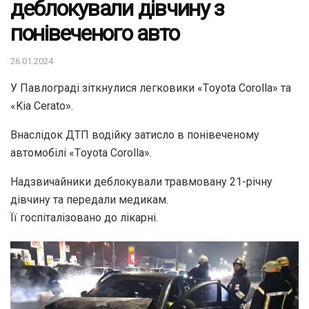
деблокували дівчину з
понівеченого авто
26.01.2024
У Павлограді зіткнулися легковики «Тoyota Corolla» та
«Kia Cerato».
Внаслідок ДТП водійку затисло в понівеченому
автомобілі «Тoyota Corolla».
Надзвичайники деблокували травмовану 21-річну
дівчину та передали медикам.
Її госпіталізовано до лікарні.