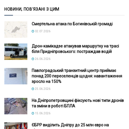
НОВИНИ, ПОВ'ЯЗАНІ З ЦИМ
Смертельна атака по Богинівській громаді
02.07.2026
Дрон-камікадзе атакував маршрутку на трасі
біля Придніпровського: постраждав водій
26.06.2026
Павлоградський транзитний центр приймає
понад 200 переселенців щодня: навантаження
зросло на 150%
25.06.2026
На Дніпропетровщині фіксують нові типи дронів
та зміни в роботі БПЛА
15.06.2026
ЄБРР виділить Дніпру до 25 млн євро на