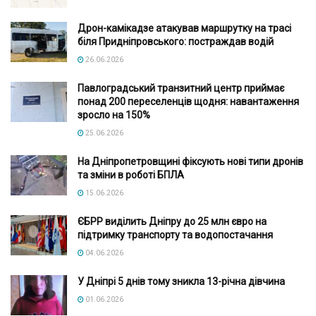
Дрон-камікадзе атакував маршрутку на трасі
біля Придніпровського: постраждав водій
26.06.2026
Павлоградський транзитний центр приймає
понад 200 переселенців щодня: навантаження
зросло на 150%
25.06.2026
На Дніпропетровщині фіксують нові типи дронів
та зміни в роботі БПЛА
15.06.2026
ЄБРР виділить Дніпру до 25 млн євро на
підтримку транспорту та водопостачання
04.06.2026
У Дніпрі 5 днів тому зникла 13-річна дівчина
01.06.2026