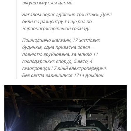
лікуватимуться вдома.
Загалом ворог здійснив три атаки. Двічі
били по райцентру та ще раз по
Червоногригорівській громаді.
Пошкоджено магазин, 17 житлових
будинків, одна приватна оселя –
повністю зруйнована, зачепило 11
господарських споруд, 5 авто, 4
газопроводи і 7 ліній електропередачі.
Без світла залишилися 1714 домівок.