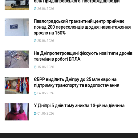
біля Придніпровського: постраждав водій
26.06.2026
Павлоградський транзитний центр приймає
понад 200 переселенців щодня: навантаження
зросло на 150%
25.06.2026
На Дніпропетровщині фіксують нові типи дронів
та зміни в роботі БПЛА
15.06.2026
ЄБРР виділить Дніпру до 25 млн євро на
підтримку транспорту та водопостачання
04.06.2026
У Дніпрі 5 днів тому зникла 13-річна дівчина
01.06.2026