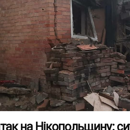
так на Нікопольщину: си