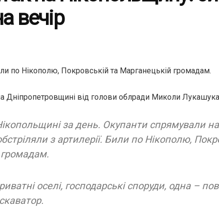
на вечір
или по Нікополю, Покровській та Марганецькій громадам.
на Дніпропетровщині від голови облради Миколи Лукашука
Нікопольщині за день. Окупанти спрямували на 
обстріляли з артилерії. Били по Нікополю, Покр
 громадам.
иватні оселі, господарські споруди, одна – по
скаватор.