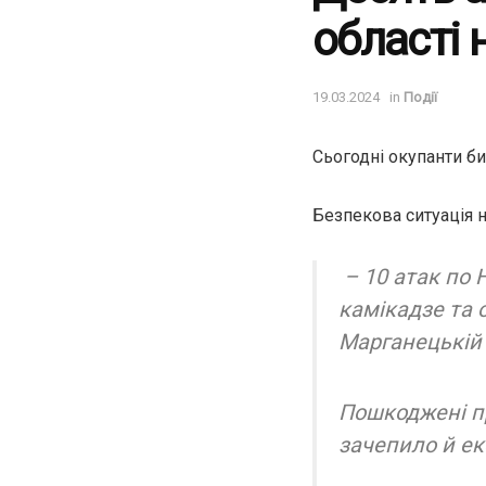
області 
19.03.2024
in
Події
Сьогодні окупанти б
Безпекова ситуація 
– 10 атак по 
камікадзе та 
Марганецькій
Пошкоджені пр
зачепило й ек