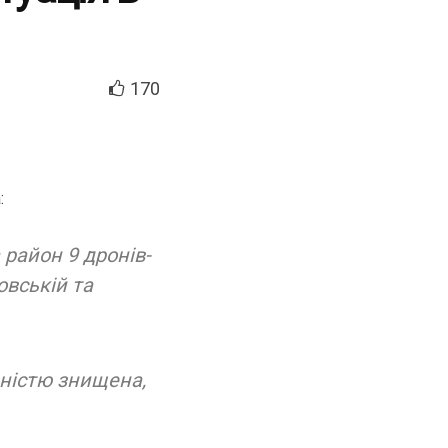
170
:
район 9 дронів-
овській та
вністю знищена,