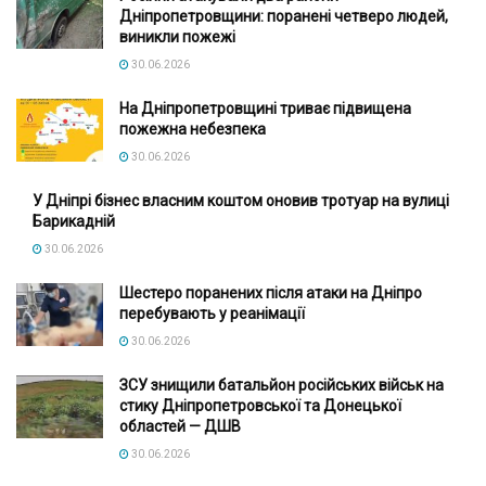
Дніпропетровщини: поранені четверо людей,
виникли пожежі
30.06.2026
На Дніпропетровщині триває підвищена
пожежна небезпека
30.06.2026
У Дніпрі бізнес власним коштом оновив тротуар на вулиці
Барикадній
30.06.2026
Шестеро поранених після атаки на Дніпро
перебувають у реанімації
30.06.2026
ЗСУ знищили батальйон російських військ на
стику Дніпропетровської та Донецької
областей — ДШВ
30.06.2026