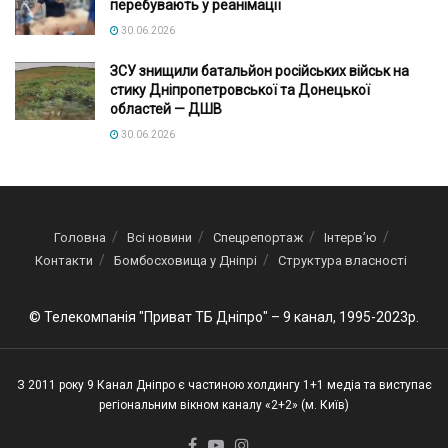
перебувають у реанімації
30.06.2026
ЗСУ знищили батальйон російських військ на
стику Дніпропетровської та Донецької
областей — ДШВ
30.06.2026
Головна
Всі новини
Спецрепортаж
Інтерв’ю
Контакти
Бомбосховища у Дніпрі
Структура власності
© Телекомпанія "Приват ТБ Дніпро" – 9 канал, 1995-2023р.
З 2011 року 9 Канал Дніпро є частиною холдингу 1+1 медіа та виступає
регіональним вікном каналу «2+2» (м. Київ)