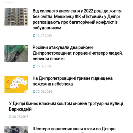
Від силового виселення у 2022 році до життя
без світла. Мешканці ЖК «Піхтовий» у Дніпрі
розповідають про багаторічний конфлікт із
забудовником
12.07.2026
Росіяни атакували два райони
Дніпропетровщини: поранені четверо людей,
виникли пожежі
30.06.2026
На Дніпропетровщині триває підвищена
пожежна небезпека
30.06.2026
У Дніпрі бізнес власним коштом оновив тротуар на вулиці
Барикадній
30.06.2026
Шестеро поранених після атаки на Дніпро