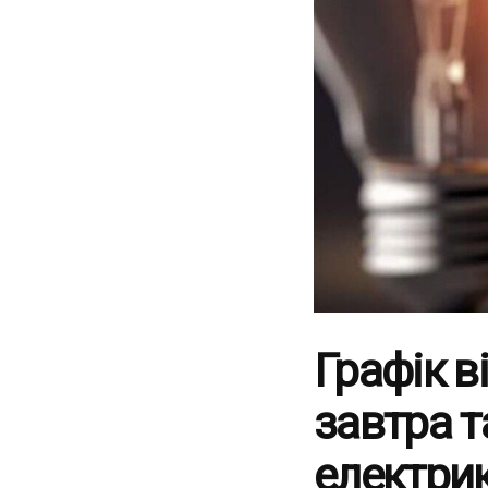
Графік в
завтра т
електри