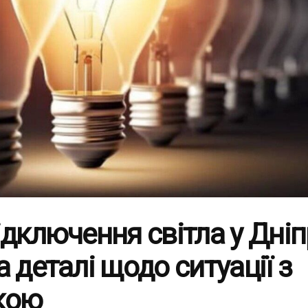
ідключення світла у Дніп
а деталі щодо ситуації з
кою