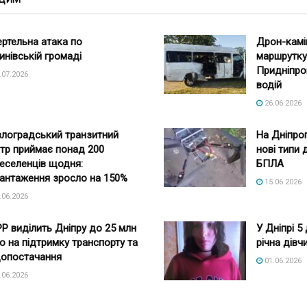
ртельна атака по
Дрон-камі
инівській громаді
маршрутку 
Придніпро
.07.2026
водій
26.06.2026
лоградський транзитний
На Дніпро
тр приймає понад 200
нові типи 
еселенців щодня:
БПЛА
антаження зросло на 150%
15.06.2026
.06.2026
Р виділить Дніпру до 25 млн
У Дніпрі 5
о на підтримку транспорту та
річна дівч
опостачання
01.06.2026
.06.2026