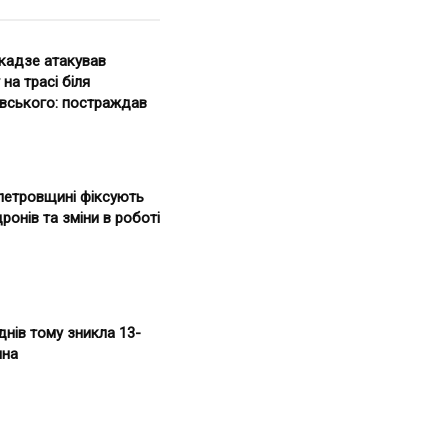
кадзе атакував
на трасі біля
вського: постраждав
петровщині фіксують
дронів та зміни в роботі
 днів тому зникла 13-
ина