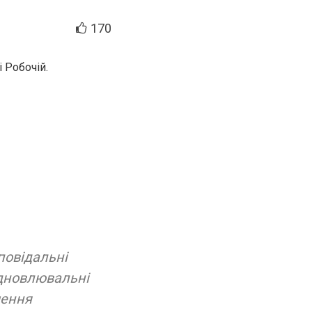
170
 Робочій.
повідальні
ідновлювальні
шення