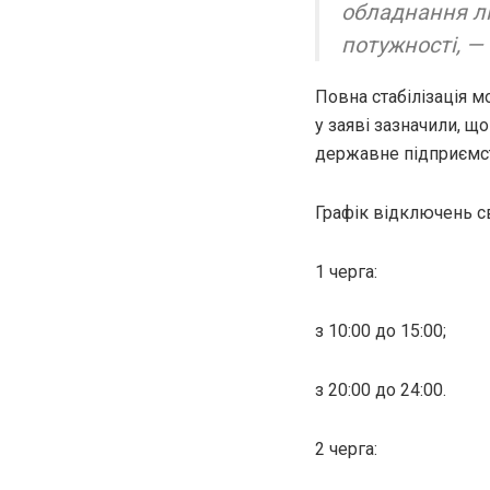
обладнання л
потужності, — 
Повна стабілізація 
у заяві зазначили, щ
державне підприємст
Графік відключень св
1 черга:
з 10:00 до 15:00;
з 20:00 до 24:00.
2 черга: