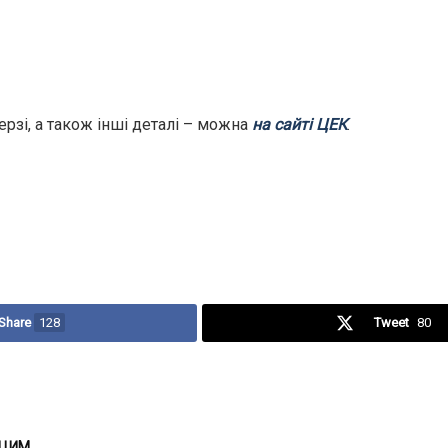
черзі, а також інші деталі – можна
на сайті ЦЕК
.
Share
128
Tweet
80
 ЦИМ