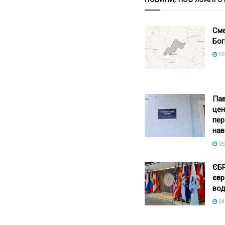
Сме
Бог
02
Пав
цен
пер
нав
25
ЄБР
євр
вод
04