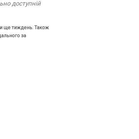
ьно доступній
ти ще тиждень. Також
дального за