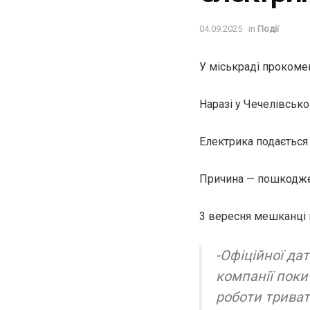
04.09.2025
in
Події
У міськраді прокоме
Наразі у Чечелівсько
Електрика подається 
Причина — пошкоджен
3 вересня мешканці 
-Офіційної да
компанії поки
роботи триват