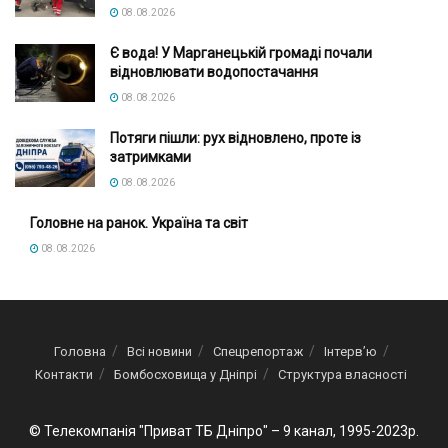
08.08.2026
Є вода! У Марганецькій громаді почали
відновлювати водопостачання
08.08.2026
Потяги пішли: рух відновлено, проте із
затримками
08.08.2026
Головне на ранок. Україна та світ
08.08.2026
Головна
Всі новини
Спецрепортаж
Інтерв’ю
Контакти
Бомбосховища у Дніпрі
Структура власності
© Телекомпанія "Приват ТБ Дніпро" – 9 канал, 1995-2023р.