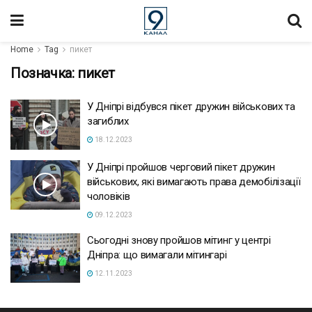
Home
Tag
пикет
Позначка:
пикет
У Дніпрі відбувся пікет дружин військових та
загиблих
18.12.2023
У Дніпрі пройшов черговий пікет дружин
військових, які вимагають права демобілізації
чоловіків
09.12.2023
Сьогодні знову пройшов мітинг у центрі
Дніпра: що вимагали мітингарі
12.11.2023