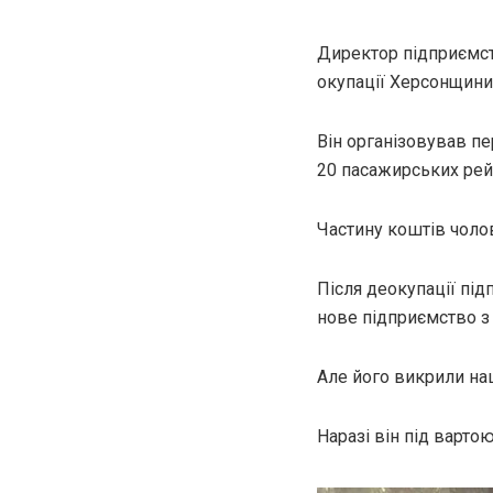
Директор підприємст
окупації Херсонщини
Він організовував п
20 пасажирських рей
Частину коштів чоло
Після деокупації під
нове підприємство з
Але його викрили на
Наразі він під вартою