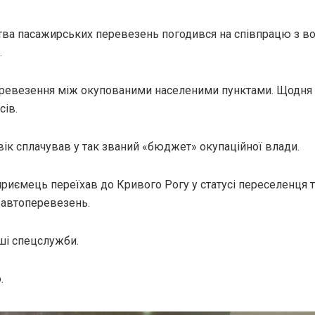
ва пасажирських перевезень погодився на співпрацю з во
.
еревезення між окупованими населеними пунктами. Щодня
сів.
вік сплачував у так званий «бюджет» окупаційної влади.
приємець переїхав до Кривого Рогу у статусі переселенця 
 автоперевезень.
ші спецслужби.
.