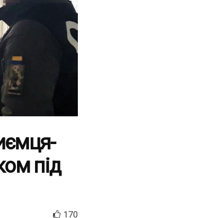
иємця-
ком під
170