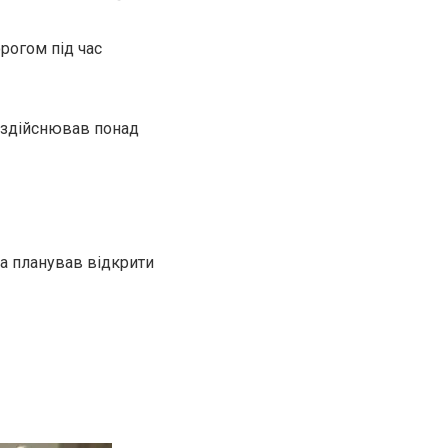
рогом під час
 здійснював понад
та планував відкрити