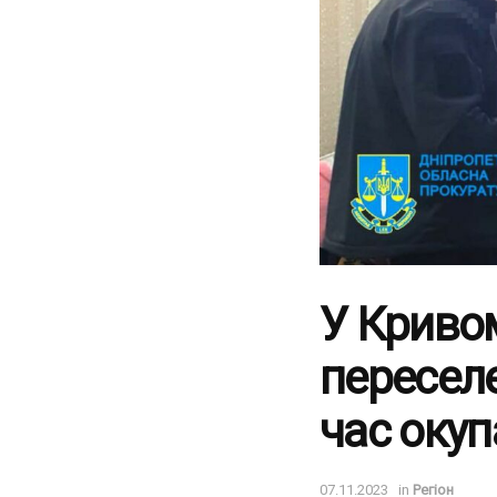
У Криво
переселе
час окуп
07.11.2023
in
Регіон