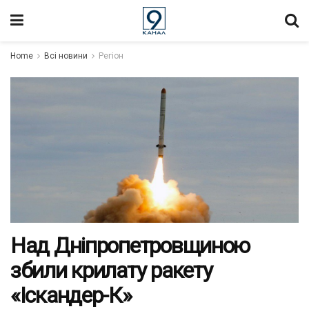
Home
Всі новини
Регіон
Над Дніпропетровщиною
збили крилату ракету
«Іскандер-К»