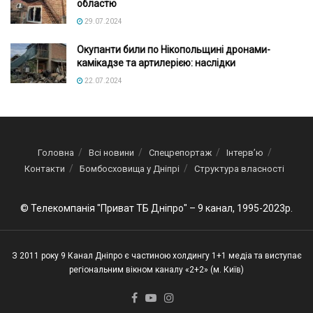
областю
29.07.2024
Окупанти били по Нікопольщині дронами-
камікадзе та артилерією: наслідки
22.07.2024
Головна
Всі новини
Спецрепортаж
Інтерв’ю
Контакти
Бомбосховища у Дніпрі
Структура власності
© Телекомпанія "Приват ТБ Дніпро" – 9 канал, 1995-2023р.
З 2011 року 9 Канал Дніпро є частиною холдингу 1+1 медіа та виступає
регіональним вікном каналу «2+2» (м. Київ)