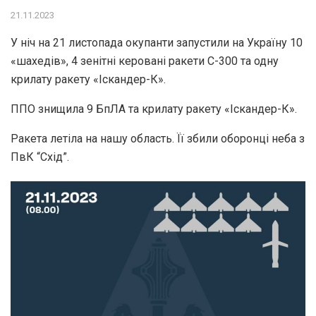
21.11.2023
У ніч на 21 листопада окупанти запустили на Україну 10
«шахедів», 4 зенітні керовані ракети С-300 та одну
крилату ракету «Іскандер-К».
ППО знищила 9 БпЛА та крилату ракету «Іскандер-К».
Ракета летіла на нашу область. Її збили оборонці неба з
ПвК “Схід”.