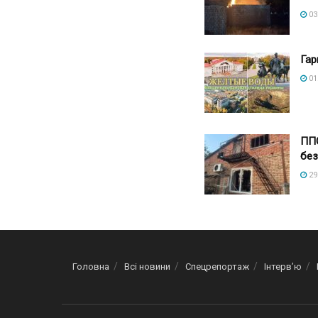
03
Гар
01
ППО
без
29
Головна
Всі новини
Спецрепортаж
Інтерв’ю