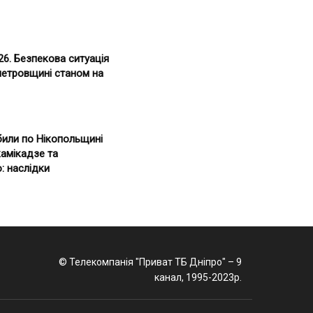
26. Безпекова ситуація
петровщині станом на
били по Нікопольщині
амікадзе та
: наслідки
© Телекомпанія "Приват ТБ Дніпро" – 9
канал, 1995-2023р.