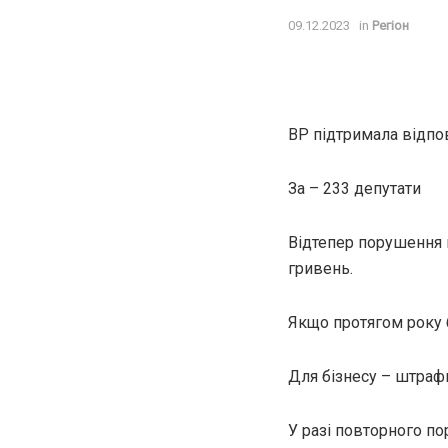
09.12.2023
in
Регіон
ВР підтримала відпо
За – 233 депутати
Відтепер порушення к
гривень.
Якщо протягом року 
Для бізнесу – штрафи
У разі повторного п