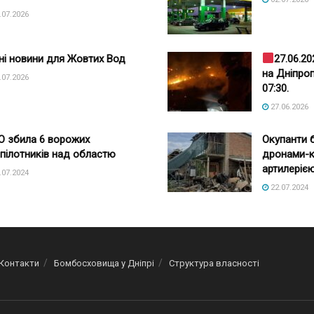
.07.2026
ні новини для Жовтих Вод
27.06.20
на Дніпро
.07.2026
07:30.
27.06.2026
 збила 6 ворожих
Окупанти 
пілотників над областю
дронами-к
артилерією
.07.2024
22.07.2024
Контакти
Бомбосховища у Дніпрі
Структура власності