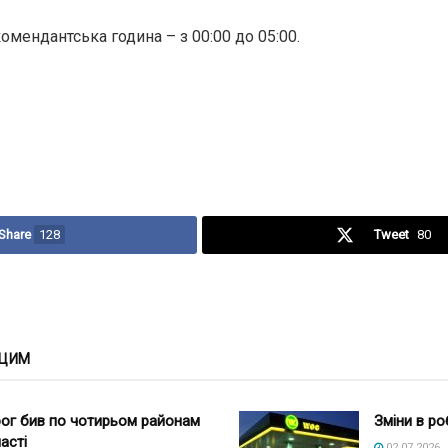
комендантська година – з 00:00 до 05:00.
Share
128
Tweet
80
 ЦИМ
ог бив по чотирьом районам
Зміни в р
асті
02.07.2026