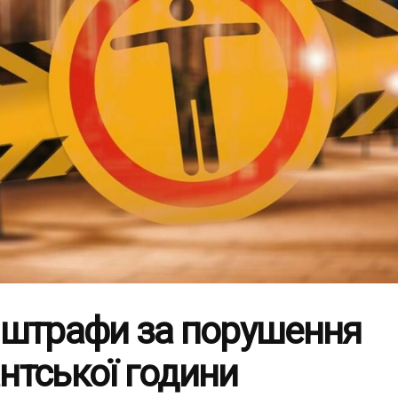
 штрафи за порушення
нтської години