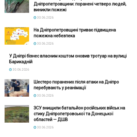
Дніпропетровщини: поранені четверо людей,
виникли пожежі
30.06.2026
На Дніпропетровщині триває підвищена
пожежна небезпека
30.06.2026
У Дніпрі бізнес власним коштом оновив тротуар на вулиці
Барикадній
30.06.2026
Шестеро поранених після атаки на Дніпро
перебувають у реанімації
30.06.2026
ЗСУ знищили батальйон російських військ на
стику Дніпропетровської та Донецької
областей — ДШВ
30.06.2026